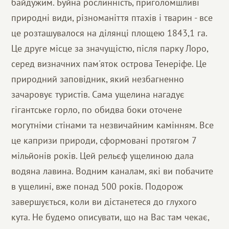
байдужим. Буйна рослинність, приголомшливі
природні види, різноманіття птахів і тварин - все
це розташувалося на ділянці площею 1843,1 га.
Це друге місце за значущістю, після парку Лоро,
серед визначних пам'яток острова Тенеріфе. Це
природний заповідник, який незбагненно
зачаровує туристів. Сама ущелина нагадує
гігантське горло, по обидва боки оточене
могутніми стінами та незвичайним камінням. Все
це капризи природи, сформовані протягом 7
мільйонів років. Цей рельєф ущелиною дала
водяна лавина. Водним каналам, які ви побачите
в ущелині, вже понад 500 років. Подорож
завершується, коли ви дістанетеся до глухого
кута. Не будемо описувати, що на Вас там чекає,