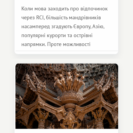
Коли мова заходить про відпочинок
через RCI, більшість мандрівників
насамперед згадують Європу, Азію,
популярні курорти та острівні
напрямки. Проте можливості
обмінної системи значно ширші.
Серед них є і Африка – континент,
який здатний подарувати зовсім
інший формат подорожі.