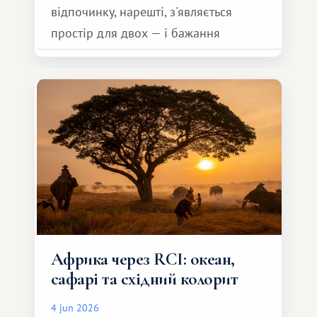
відпочинку, нарешті, з'являється
простір для двох — і бажання
зробити для близької людини щось
особливе. Не обов'язково масштабне,
але тепле і незабутнє :)
Африка через RCI: океан,
сафарі та східний колорит
4 jun 2026