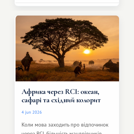
зробити для близької людини щось
особливе. Не обов'язково масштабне,
але тепле і незабутнє :)
Африка через RCI: океан,
сафарі та східний колорит
4 jun 2026
Коли мова заходить про відпочинок
через RCI, більшість мандрівників