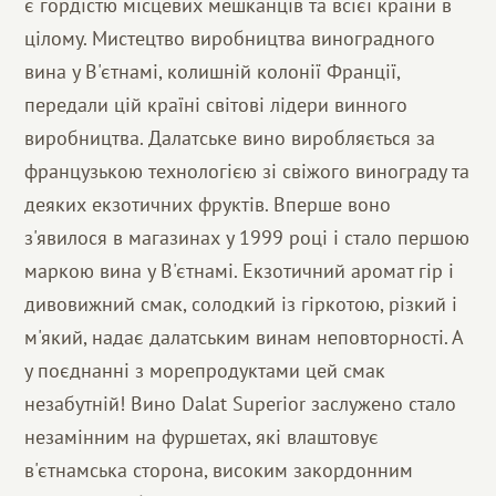
є гордістю місцевих мешканців та всієї країни в
цілому. Мистецтво виробництва виноградного
вина у В'єтнамі, колишній колонії Франції,
передали цій країні світові лідери винного
виробництва. Далатське вино виробляється за
французькою технологією зі свіжого винограду та
деяких екзотичних фруктів. Вперше воно
з'явилося в магазинах у 1999 році і стало першою
маркою вина у В'єтнамі. Екзотичний аромат гір і
дивовижний смак, солодкий із гіркотою, різкий і
м'який, надає далатським винам неповторності. А
у поєднанні з морепродуктами цей смак
незабутній! Вино Dalat Superior заслужено стало
незамінним на фуршетах, які влаштовує
в'єтнамська сторона, високим закордонним