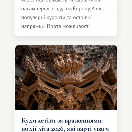
насамперед згадують Європу, Азію,
популярні курорти та острівні
напрямки. Проте можливості
обмінної системи значно ширші.
Серед них є і Африка – континент,
який здатний подарувати зовсім
інший формат подорожі.
Куди летіти за враженнями:
події літа 2026, які варті уваги