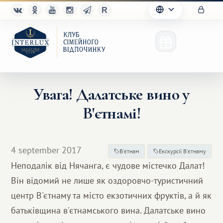
Увага! Далатське вино у
В'єтнамі!
Клуб
Переваги
4 september 2017
В'єтнам
Екскурсії В'єтнаму
Партнерам
Неподалік від Нячанга, є чудове містечко Далат!
Він відомий не лише як оздоровчо-туристичний
Благотворительность
центр В'єтнаму та місто екзотичних фруктів, а й як
батьківщина в'єтнамського вина. Далатське вино