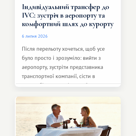
Індивідуальний трансфер до
IVC: зустріч в аеропорту та
комфортний шлях до курорту
6 липня 2026
Після перельоту хочеться, щоб усе
було просто і зрозуміло: вийти з
аеропорту, зустріти представника
транспортної компанії, сісти в
автомобіль та спокійно доїхати до
курорту.