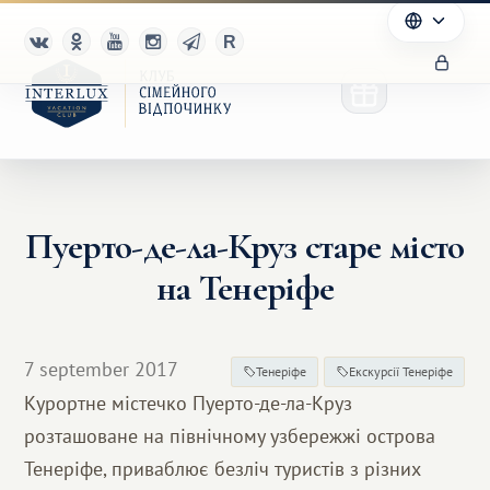
Пуерто-де-ла-Круз старе місто
Клуб
на Тенеріфе
Переваги
Партнерам
7 september 2017
Тенеріфе
Екскурсії Тенеріфе
Курортне містечко Пуерто-де-ла-Круз
Благотворительность
розташоване на північному узбережжі острова
Тенеріфе, приваблює безліч туристів з різних