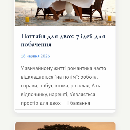
Паттайя для двох: 7 ідей для
побачення
18 червня 2026
У звичайному житті романтика часто
відкладається "на потім": робота,
справи, побут, втома, розклад. А на
відпочинку, нарешті, з'являється
простір для двох — і бажання
зробити для близької людини щось
особливе. Не обов'язково масштабне,
але тепле і незабутнє :)