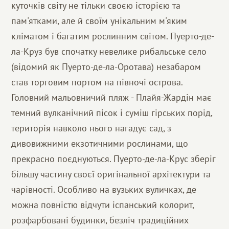
куточків світу не тільки своєю історією та
пам'ятками, але й своїм унікальним м'яким
кліматом і багатим рослинним світом. Пуерто-де-
ла-Круз був спочатку невелике рибальське село
(відомий як Пуерто-де-ла-Оротава) незабаром
став торговим портом на півночі острова.
Головний мальовничий пляж - Плайя-Жардін має
темний вулканічний пісок і суміш гірських порід,
територія навколо нього нагадує сад, з
дивовижними екзотичними рослинами, що
прекрасно поєднуються. Пуерто-де-ла-Крус зберіг
більшу частину своєї оригінальної архітектури та
чарівності. Особливо на вузьких вуличках, де
можна повністю відчути іспанський колорит,
розфарбовані будинки, безліч традиційних