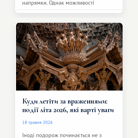
напрямки. Однак можливості
обмінної системи значно ширші.
Серед них є і Африка – континент,
який здатний подарувати зовсім
інший формат подорожі.
Куди летіти за враженнями:
події літа 2026, які варті уваги
18 травня 2026
Іноді подорож починається не з