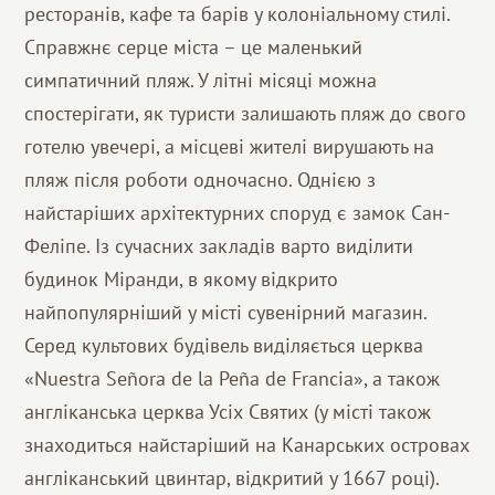
ресторанів, кафе та барів у колоніальному стилі.
Справжнє серце міста – це маленький
симпатичний пляж. У літні місяці можна
спостерігати, як туристи залишають пляж до свого
готелю увечері, а місцеві жителі вирушають на
пляж після роботи одночасно. Однією з
найстаріших архітектурних споруд є замок Сан-
Феліпе. Із сучасних закладів варто виділити
будинок Міранди, в якому відкрито
найпопулярніший у місті сувенірний магазин.
Серед культових будівель виділяється церква
«Nuestra Señora de la Peña de Francia», а також
англіканська церква Усіх Святих (у місті також
знаходиться найстаріший на Канарських островах
англіканський цвинтар, відкритий у 1667 році).