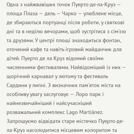
Одна з найжвавіших точок Пуерто-де-ла-Круз —
площа Плаза — дель — Чарко — улюблене місце,
де збираються портуанці після роботи, у святкові
дні та в неділю вечорами, щоб зустрітися з сім'єю
та друзями. У центрі площі знаходиться фонтан,
оточений кафе та навіть ігровий майданчик для
дітей. Пуерто де ла Круз відомий своїми
численними фестивалями. Найвідоміший із них —
щорічний карнавал у лютому та фестиваль
Сардини у липні. З визначних пам'яток міста на
особливу увагу заслуговує — Лоро парк і
найнезвичайніший і найсучасніший
розважальний комплекс Lago Martiánez.
Запрошуємо відвідати старе містечко Пуерто-де-
ла-Круз насолодитися місцевим колоритом та