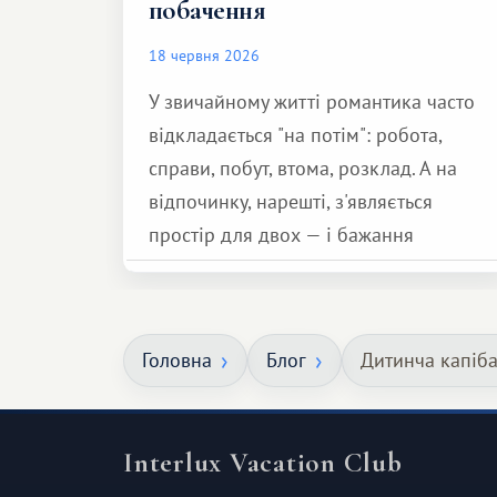
побачення
18 червня 2026
У звичайному житті романтика часто
відкладається "на потім": робота,
справи, побут, втома, розклад. А на
відпочинку, нарешті, з'являється
простір для двох — і бажання
зробити для близької людини щось
особливе. Не обов'язково масштабне,
але тепле і незабутнє :)
Головна
Блог
Дитинча капіб
Interlux Vacation Club