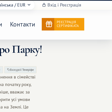
аїнська
/ EUR
Вхід і Реєстрація
РЕЄСТРАЦІЯ
и
Контакти
СЕРТИФІКАТА
ро Парку!
е
Екскурсії Тенеріфе
нення в сімействі
на початку року,
ніше, вважає за
орити усі умови
а на Землі. Це