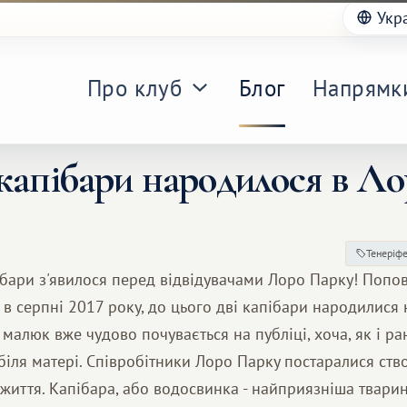
Укр
Про клуб
Блог
Напрямк
капібари народилося в Ло
Тенеріф
бари з'явилося перед відвідувачами Лоро Парку! Попов
 в серпні 2017 року, до цього дві капібари народилися 
 малюк вже чудово почувається на публіці, хоча, як і ра
іля матері. Співробітники Лоро Парку постаралися ств
иття. Капібара, або водосвинка - найприязніша тварин