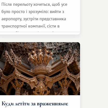
Після перельоту хочеться, щоб усе
було просто і зрозуміло: вийти з
аеропорту, зустріти представника
транспортної компанії, сісти в
автомобіль та спокійно доїхати до
курорту.
Куди летіти за враженнями: