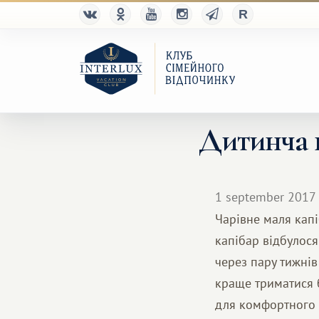
Дитинча 
1 september 2017
Чарівне маля капі
капібар відбулося
через пару тижнів
краще триматися б
для комфортного ж