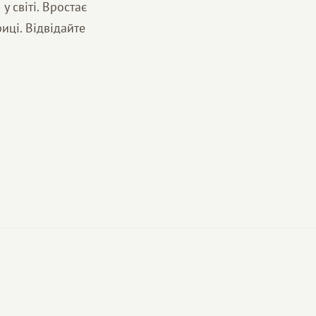
у світі. Вростає
иці. Відвідайте