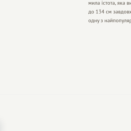
мила істота, яка в
до 134 см завдовж
одну з найпопуля