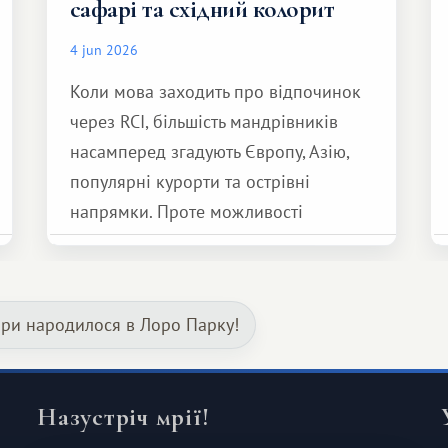
сафарі та східний колорит
4 jun 2026
Коли мова заходить про відпочинок
через RCI, більшість мандрівників
насамперед згадують Європу, Азію,
популярні курорти та острівні
напрямки. Проте можливості
обмінної системи значно ширші.
Серед них є і Африка – континент,
який здатний подарувати зовсім
ари народилося в Лоро Парку!
інший формат подорожі.
Назустріч мрії!