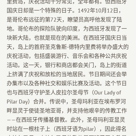
里费岛，庆祝活动十分常见，全年都有。但西班牙
国庆日却是一个特殊的日子。1492年10月12日，
是哥伦布远征的第72天，瞭望员高呼他发现了陆
地。哥伦布的探险队驶向印度，为西班牙发现了一
块新大陆，也就是现在的美洲。在西班牙国庆日当
天，岛上的首府圣克鲁斯-德特内里费将举办盛大的
庆祝活动，包括盛装游行、音乐会和各种公共庆祝
活动。这一天，银行和商店都会关门，岛上的街道
上挤满了庆祝和放松的当地居民。节日期间还会举
办集市以及各种社交和娱乐比赛及活动。这个节日
也与西班牙守护圣人皮拉尔圣母节（Our Lady of
Pilar Day）合并。传说中，圣母玛利亚在埃布罗河
畔显灵于使徒圣地亚哥，并支持他艰辛的传教工作
——在西班牙传播基督教。此外，圣母玛利亚显灵
时站在一根柱子上（西班牙语为pilar），因此得名