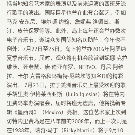
括当地知名艺术家的表演以及前来巡演的西班牙流
行歌手的演出。国际巨星也曾在此登台献艺，例如
马克·安东尼、埃尔顿·约翰、詹妮弗·洛佩兹、斯
汀、皮普保罗等等。此外，岛上每年还会举办数次
电子音乐节，邀请众多国际知名DJ助阵。今年也不
例外：7月22日至23日，岛上将举办2016年阿罗纳
夏季音乐节，届时，观众将有机会欣赏到妮娜·克拉
维茨、死老鼠、唐·迪亚布罗、NERVO、丹尼·阿维
拉、卡尔·克雷格和乌梅特·厄兹坎等知名DJ的精彩
演出。 7月23日，拉丁美洲音乐史上最受欢迎的歌
手胡里奥·伊格莱西亚斯（Julio Iglesias）将在特内
里费岛举办演唱会，届时将座无虚席，他将携新专
辑《墨西哥》（Mexico）亮相。这位艺术家上次到
访特内里费岛是在八年前的2008年，而上一次则是
在1988年。瑞奇·马丁（Ricky Martin）将于9月10