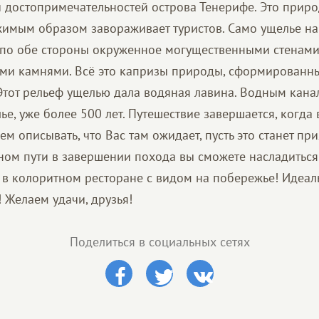
и достопримечательностей острова Тенерифе. Это прир
имым образом завораживает туристов. Само ущелье н
, по обе стороны окруженное могущественными стенам
ми камнями. Всё это капризы природы, сформированн
 Этот рельеф ущелью дала водяная лавина. Водным кана
ье, уже более 500 лет. Путешествие завершается, когда
нем описывать, что Вас там ожидает, пусть это станет 
тном пути в завершении похода вы сможете насладитьс
 в колоритном ресторане с видом на побережье! Идеал
 Желаем удачи, друзья!
Поделиться в социальных сетях