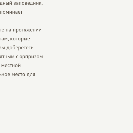
одный заповедник,
апоминает
и
ые на протяжении
лам, которые
 вы доберетесь
приятным сюрпризом
я местной
ьное место для