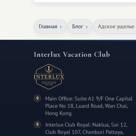
сделать для близкого человека что-то
особенное. Не обязательно
масштабное, но тёплое
Главная
Блог
Адское ущелье
и запоминающееся :)
Interlux Vacation Club
Main Office: Suite A1 9/F One Capital
Place No 18, Luard Road, Wan Chai,
Hong Kong
Interlux Club Royal: Naklua, Soi 12,
Club Royal 107, Chonburi Pattaya,