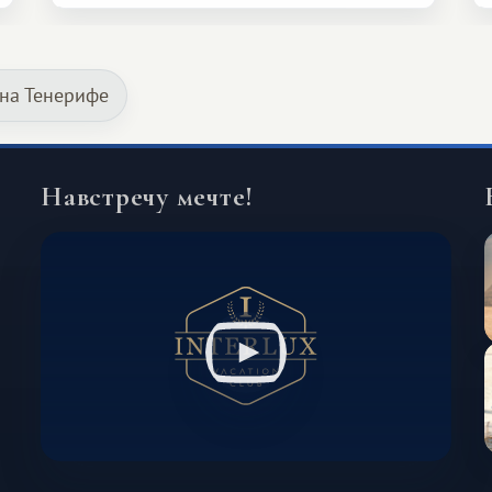
возможности обменной системы
значительно шире. Среди них есть
и Африка — континент, который
 на Тенерифе
способен подарить совершенно иной
формат путешествия.
Навстречу мечте!