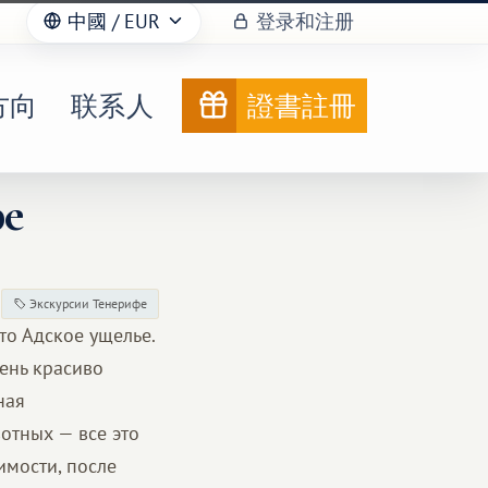
中國
/ EUR
登录和注册
方向
联系人
證書註冊
фе
Экскурсии Тенерифе
то Адское ущелье.
чень красиво
ная
отных — все это
имости, после