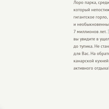
Лоро парка, сред
который непостиж
гигантское горло
и необыкновенны
7 миллионов лет.
вы увидите в ущел
до тупика. Не ста
для Вас. На обра
канарской кухней
активного отдыха!