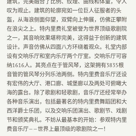
建筑，完美融合了比例、纹理、曲线和体量，令人
叹为观止。建筑的轮廓宛如一位巨人征服者的头
盔，从海浪侧面仰望，双臂向上伸展，仿佛正攀附
在浪尖之上。特内里费礼堂被誉为世界顶级歌剧院
之一，其音响效果堪称完美，这得益于创新的建筑
设计。声音仿佛从四面八方环绕着观众。礼堂内部
设有交响乐厅和室内乐厅两个厅室。交响乐厅可容
纳1616人。其亮点在于管风琴，这架拥有3835根
音管的管风琴分列乐池两侧。特内里费音乐厅还设
有宏伟的大厅、港口廊、城堡廊以及两处可俯瞰大
海的露台。除了歌剧和轻歌剧，音乐厅还经常举办
各种音乐演出，包括最著名的特内里费舞蹈团和大
西洋爵士乐团，以及交响乐团演出、歌剧节、戏剧
节和颁奖典礼。不妨从最基本的开始：参观特内里
费音乐厅——世界上最顶级的歌剧院之一！