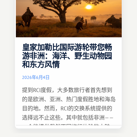
皇家加勒比国际游轮带您畅
游非洲：海洋、野生动物园
和东方风情
2026年6月4日
提到RCI度假，大多数旅行者首先想到
的是欧洲、亚洲、热门度假胜地和海岛
目的地。然而，RCI的交换系统提供的
选择远不止这些。其中就包括非洲——
一个能提供截然不同旅行体验的大陆。