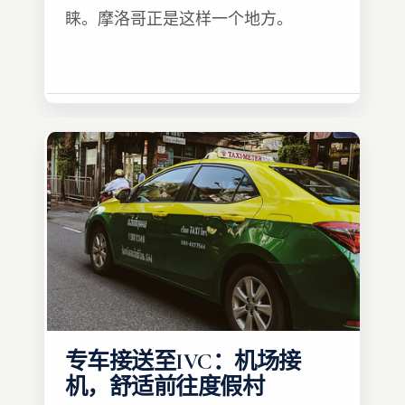
睐。摩洛哥正是这样一个地方。
专车接送至IVC：机场接
机，舒适前往度假村