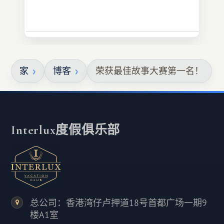
家
博客
荣获最佳故事大赛第一名！
Interlux度假俱乐部
总公司：香港湾仔卢押道18号首都广场一期9
楼A1室