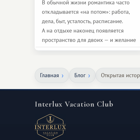
В обычной жизни романтика часто
откладывается «на потом»: работа,
дела, быт, усталость, расписание.
А на отдыхе наконец появляется
пространство для двоих — и желание
сделать для близкого человека что-то
особенное. Не обязательно
масштабное, но тёплое
Главная
Блог
Открытая истор
и запоминающееся :)
Interlux Vacation Club