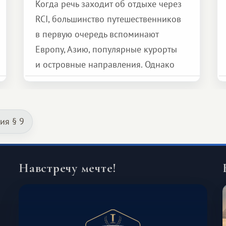
Когда речь заходит об отдыхе через
RCI, большинство путешественников
в первую очередь вспоминают
Европу, Азию, популярные курорты
и островные направления. Однако
возможности обменной системы
значительно шире. Среди них есть
и Африка — континент, который
ия § 9
способен подарить совершенно иной
формат путешествия.
Навстречу мечте!