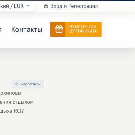
ский
/ EUR
Вход и Регистрация
РЕГИСТРАЦИЯ
я
Контакты
СЕРТИФИКАТА
Видеоотзывы
 Архиповы
адения отдыхом
тдыха RCI?