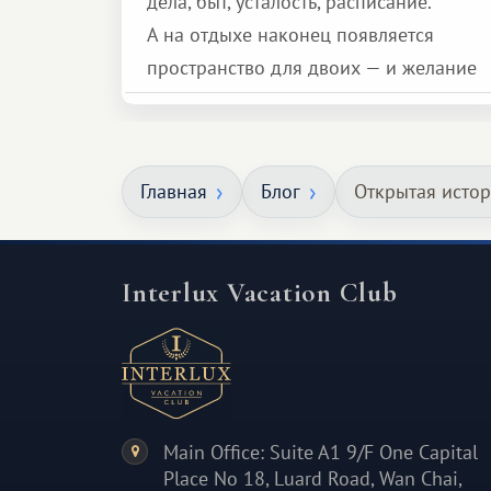
дела, быт, усталость, расписание.
А на отдыхе наконец появляется
пространство для двоих — и желание
сделать для близкого человека что-то
особенное. Не обязательно
масштабное, но тёплое
Главная
Блог
Открытая истор
и запоминающееся :)
Interlux Vacation Club
Main Office: Suite A1 9/F One Capital
Place No 18, Luard Road, Wan Chai,