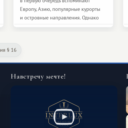
в первую очередь вспоминают
Европу, Азию, популярные курорты
и островные направления. Однако
возможности обменной системы
значительно шире. Среди них есть
и Африка — континент, который
ия § 16
способен подарить совершенно иной
формат путешествия.
Навстречу мечте!