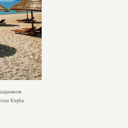
раздников
ртах Клуба