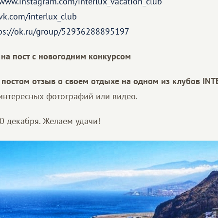
/www.instagram.com/
interlux_vacation_club
/vk.com/interlux_club
ps://ok.ru/group/
52936288895197
 на пост с новогодним конкурсом
 постом отзыв о своем отдыхе на одном из клубов IN
интересных фотографий или видео.
0 декабря. Желаем удачи!