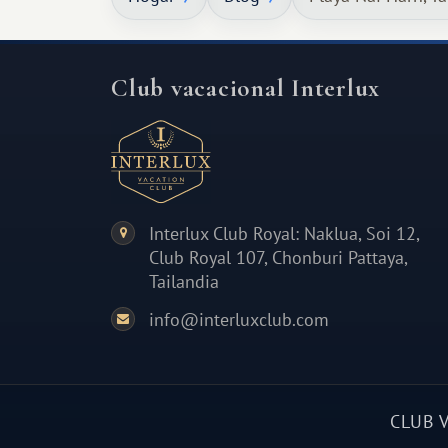
cálido y memorable.
Club vacacional Interlux
Interlux Club Royal: Naklua, Soi 12,
Club Royal 107, Chonburi Pattaya,
Tailandia
info@interluxclub.com
CLUB 