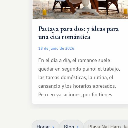
Pattaya para dos: 7 ideas para
una cita romántica
18 de junio de 2026
En el día a día, el romance suele
quedar en segundo plano: el trabajo,
las tareas domésticas, la rutina, el
cansancio y los horarios apretados.
Pero en vacaciones, por fin tienes
espacio para dos y ganas de hacer algo
especial por tu pareja. No tiene por
qué ser algo grandioso, pero sí algo
Hogar
Blog
Playa Nai Harn, Ta