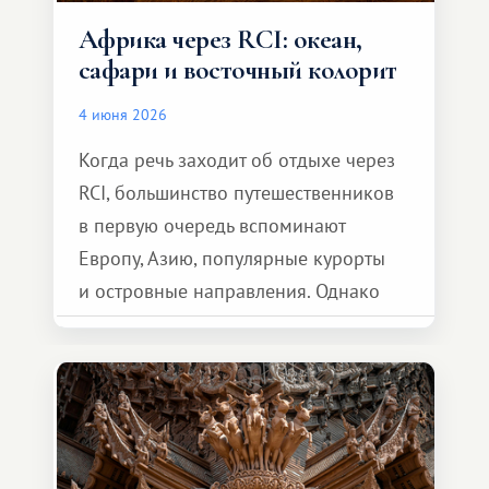
Африка через RCI: океан,
сафари и восточный колорит
4 июня 2026
Когда речь заходит об отдыхе через
RCI, большинство путешественников
в первую очередь вспоминают
Европу, Азию, популярные курорты
и островные направления. Однако
возможности обменной системы
значительно шире. Среди них есть
и Африка — континент, который
способен подарить совершенно иной
формат путешествия.