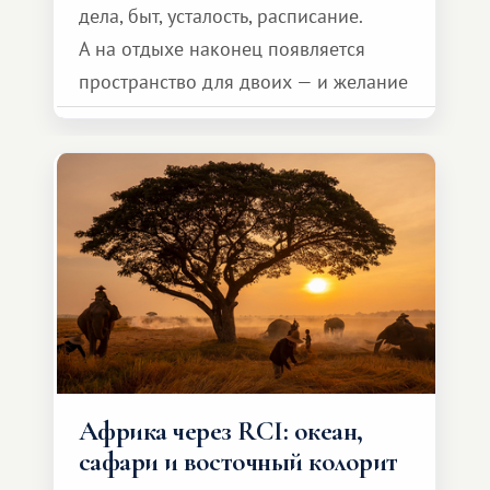
дела, быт, усталость, расписание.
А на отдыхе наконец появляется
пространство для двоих — и желание
сделать для близкого человека что-то
особенное. Не обязательно
масштабное, но тёплое
и запоминающееся :)
Африка через RCI: океан,
сафари и восточный колорит