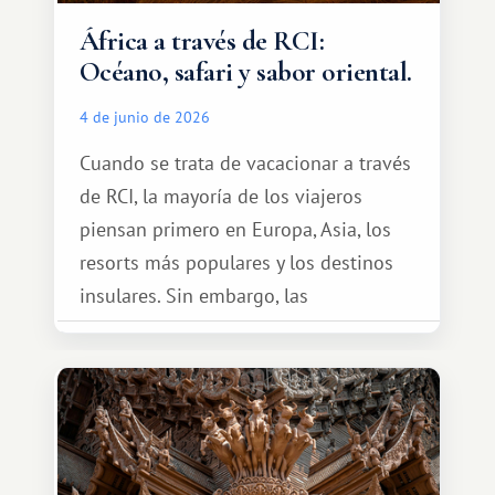
África a través de RCI:
Océano, safari y sabor oriental.
4 de junio de 2026
Cuando se trata de vacacionar a través
de RCI, la mayoría de los viajeros
piensan primero en Europa, Asia, los
resorts más populares y los destinos
insulares. Sin embargo, las
oportunidades que ofrece el sistema
de intercambio son mucho más
amplias. Entre ellas se encuentra
África, un continente que ofrece una
experiencia de viaje completamente
diferente.