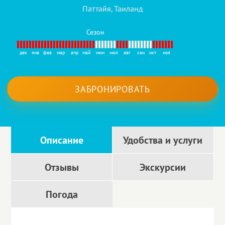
Паттайя, Таиланд
Сезон
дек
янв
фев
мар
апр
май
июн
июл
авг
сен
окт
ноя
ЗАБРОНИРОВАТЬ
Описание
Удобства и услуги
Отзывы
Экскурсии
Погода