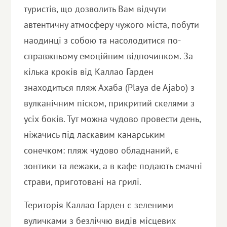
туристів, що дозволить Вам відчути
автентичну атмосферу чужого міста, побути
наодинці з собою та насолодитися по-
справжньому емоційним відпочинком. За
кілька кроків від Каллао Гарден
знаходиться пляж Ахаба (Playa de Ajabo) з
вулканічним піском, прикритий скелями з
усіх боків. Тут можна чудово провести день,
ніжачись під ласкавим канарським
сонечком: пляж чудово обладнаний, є
зонтики та лежаки, а в кафе подають смачні
страви, приготовані на грилі.
Територія Каллао Гарден є зеленими
вуличками з безліччю видів місцевих