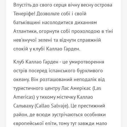
Впустіть до свого серця вічну весну острова
Тенеріфе! Дозвольте собі і своїй
батьківщині насолодитися диханням
Атлантики, огорнути собі прохолодою в тіні
нев'янучої зелені та відчути справжній
спокій у клубі Каллао Гарден.
Клуб Каллао Гарден - це умиротворення
острів посеред іспанського бурхливого
океану. Він розташований неподалік від
туристичного центру Лас Амерікас (Las
Americas) у тихому містечку Каллао
Сальваху (Callao Salvaje). Це престижний
район, де всюди зустрічаються особняки
європейської еліти, тому тут завжди мало